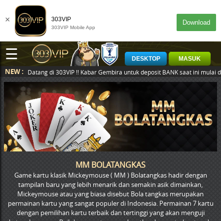
×
303VIP
Download
303VIP Mobile App
☰
DESKTOP
MASUK
NEW :
Selamat Datang di 303VIP !! Kabar Gembira untuk deposit BANK saat ini mula
MM BOLATANGKAS
Game kartu klasik Mickeymouse ( MM ) Bolatangkas hadir dengan
tampilan baru yang lebih menarik dan semakin asik dimainkan,
Mickeymouse atau yang biasa disebut Bola tangkas merupakan
permainan kartu yang sangat populer di Indonesia. Permainan 7 kartu
dengan pemilihan kartu terbaik dan tertinggi yang akan menguji