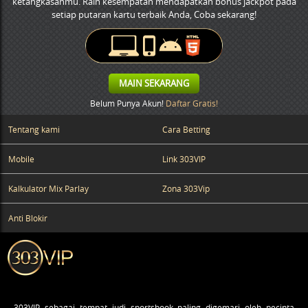
ketangkasanmu. Raih kesempatan mendapatkan bonus jackpot pada
setiap putaran kartu terbaik Anda, Coba sekarang!
MAIN SEKARANG
Belum Punya Akun!
Daftar Gratis!
Tentang kami
Cara Betting
Mobile
Link 303VIP
Kalkulator Mix Parlay
Zona 303Vip
Anti Blokir
303VIP
sebagai tempat judi sportsbook paling digemari oleh pecinta